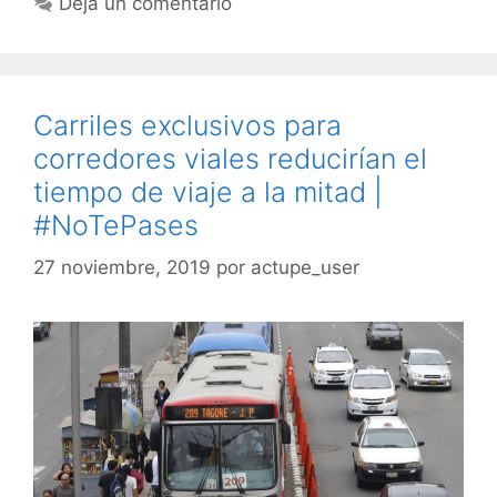
Deja un comentario
Carriles exclusivos para
corredores viales reducirían el
tiempo de viaje a la mitad |
#NoTePases
27 noviembre, 2019
por
actupe_user